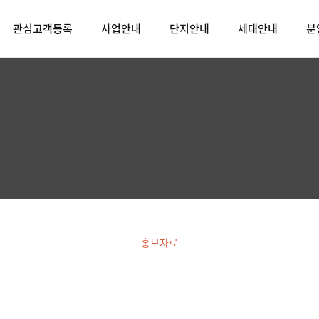
관심고객등록
사업안내
단지안내
세대안내
분
홍보자료