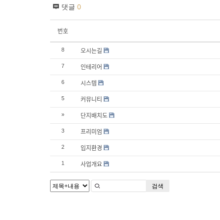
댓글
0
번호
오시는길
8
인테리어
7
시스템
6
커뮤니티
5
단지배치도
»
프리미엄
3
입지환경
2
사업개요
1
검색