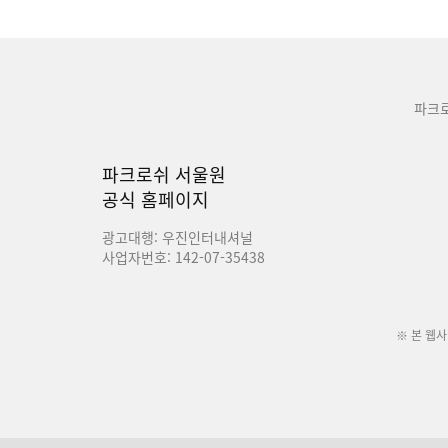
파크
파크로쉬 서울원
공식 홈페이지
광고대행: 우진인터내셔널
사업자번호: 142-07-35438
※ 본 웹