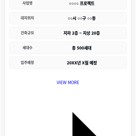
○○○○ 프로젝트
사업명
○○시 ○○구 ○○동
대지위치
지하 2층 ~ 지상 20층
건축규모
총 500세대
세대수
20XX년 X월 예정
입주예정
VIEW MORE