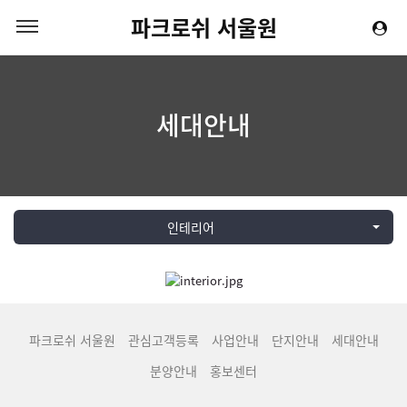
파크로쉬 서울원
세대안내
인테리어
파크로쉬 서울원
관심고객등록
사업안내
단지안내
세대안내
분양안내
홍보센터