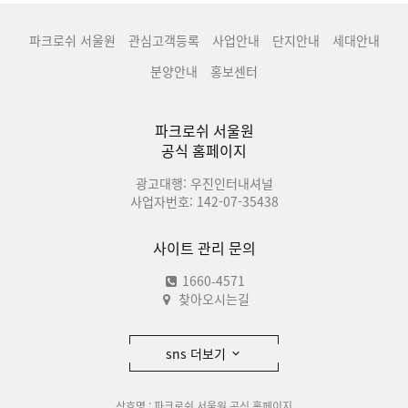
파크로쉬 서울원
관심고객등록
사업안내
단지안내
세대안내
분양안내
홍보센터
파크로쉬 서울원
공식 홈페이지
광고대행: 우진인터내셔널
사업자번호: 142-07-35438
사이트 관리 문의
1660-4571
찾아오시는길
sns 더보기
상호명 : 파크로쉬 서울원 공식 홈페이지