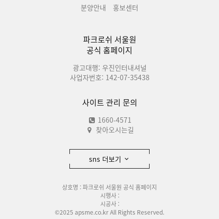
분양안내
홍보센터
파크로쉬 서울원
공식 홈페이지
광고대행: 우진인터내셔널
사업자번호: 142-07-35438
사이트 관리 문의
1660-4571
찾아오시는길
sns 더보기
상호명 : 파크로쉬 서울원 공식 홈페이지
시행사 :
시공사 :
©2025 apsme.co.kr All Rights Reserved.