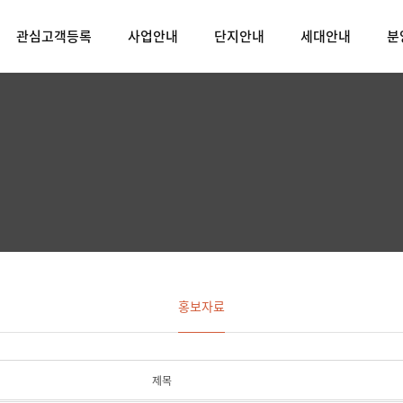
관심고객등록
사업안내
단지안내
세대안내
분
홍보자료
제목